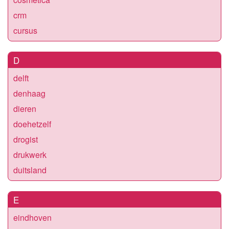
crm
cursus
D
delft
denhaag
dieren
doehetzelf
drogist
drukwerk
duitsland
E
eindhoven