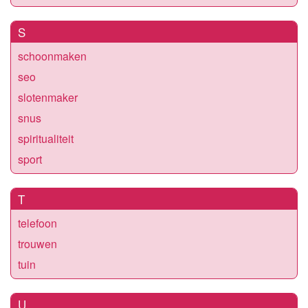
S
schoonmaken
seo
slotenmaker
snus
spiritualiteit
sport
T
telefoon
trouwen
tuin
U