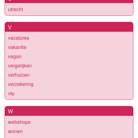
utrecht
V
vacatures
vakantie
vegan
vergelijken
verhuizen
verzekering
vip
W
webshops
wonen