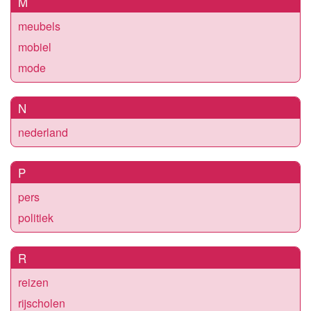
M
meubels
mobiel
mode
N
nederland
P
pers
politiek
R
reizen
rijscholen