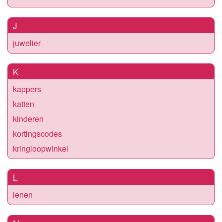
J
juwelier
K
kappers
katten
kinderen
kortingscodes
kringloopwinkel
L
lenen