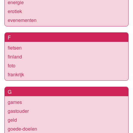
energie
erotiek
evenementen
F
fietsen
finland
foto
frankrijk
G
games
gastouder
geld
goede-doelen