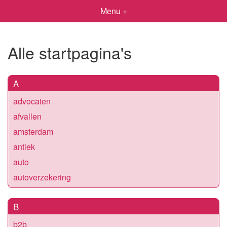
Menu +
Alle startpagina's
A
advocaten
afvallen
amsterdam
antiek
auto
autoverzekering
B
b2b