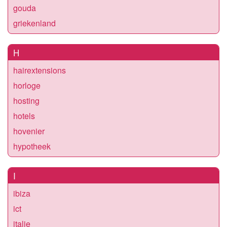
gouda
griekenland
H
hairextensions
horloge
hosting
hotels
hovenier
hypotheek
I
ibiza
ict
italie