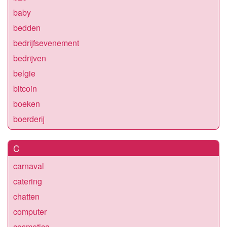
baby
bedden
bedrijfsevenement
bedrijven
belgie
bitcoin
boeken
boerderij
C
carnaval
catering
chatten
computer
cosmetica