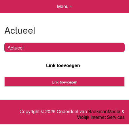
Menu +
Actueel
Actueel
Link toevoegen
Link toevoegen
Copyright © 2025 Onderdeel van
BaakmanMedia
&
Vrolijk Internet Services